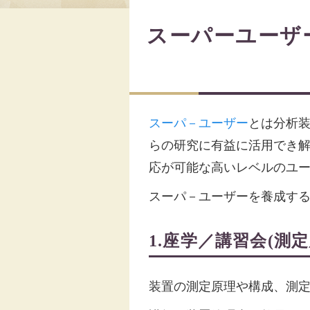
スーパーユーザ
スーパ－ユーザー
とは分析
らの研究に有益に活用でき
応が可能な高いレベルのユ
スーパ－ユーザーを養成す
1.座学／講習会(測
装置の測定原理や構成、測